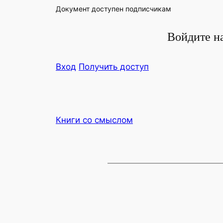
Доку­мент досту­пен подписчикам
Войдите на
Вход
Полу­чить доступ
Книги со смыслом