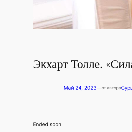
Экхарт Толле. «Сил
Май 24, 2023
—
Сур
от автора
Ended soon