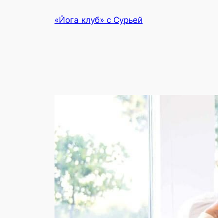
Перейти
«Йога клуб» с Сурьей
к
содержимому