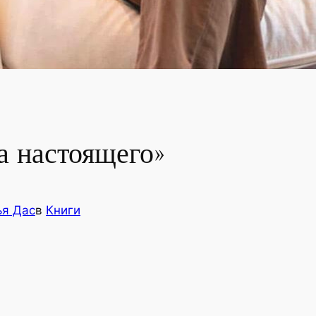
а настоящего»
ья Дас
в
Книги