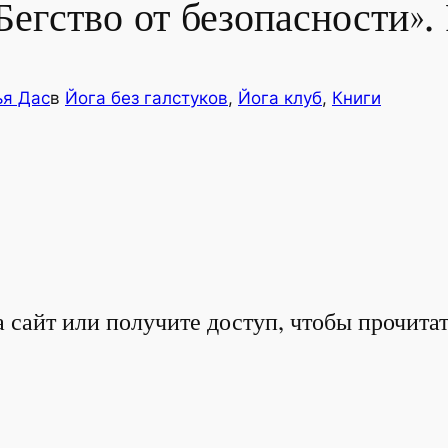
егство от безопасности».
ья Дас
в
Йога без галстуков
, 
Йога клуб
, 
Книги
 сайт или получите доступ, чтобы прочита