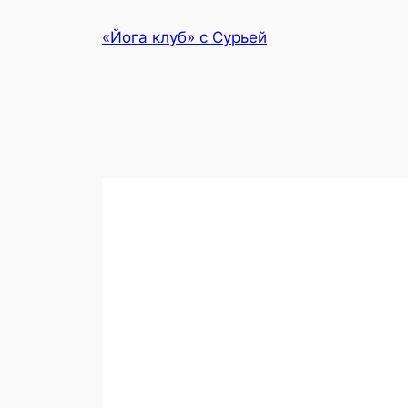
Перейти
«Йога клуб» с Сурьей
к
содержимому