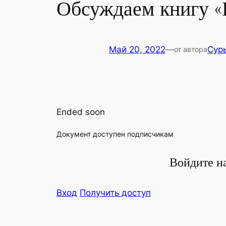
Обсуждаем книгу «Б
Май 20, 2022
—
Сур
от автора
Ended soon
Доку­мент досту­пен подписчикам
Войдите на
Вход
Полу­чить доступ