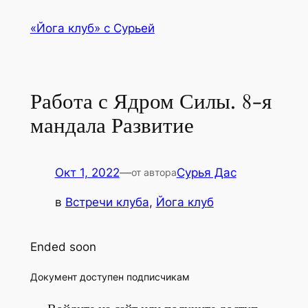
Перейти
«Йога клуб» с Сурьей
к
содержимому
Работа с Ядром Силы. 8‑я
мандала Развитие
Окт 1, 2022
—
Сурья Дас
от автора
в
Встречи клуба
, 
Йога клуб
Ended soon
Доку­мент досту­пен подписчикам