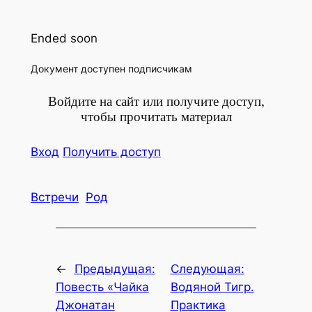
Ended soon
Доку­мент досту­пен подписчикам
Войдите на сайт или получите доступ,
чтобы прочитать материал
Вход
Полу­чить доступ
Встречи
Род
←
Предыдущая:
Следующая:
Повесть «Чайка
Водяной Тигр.
Джонатан
Практика