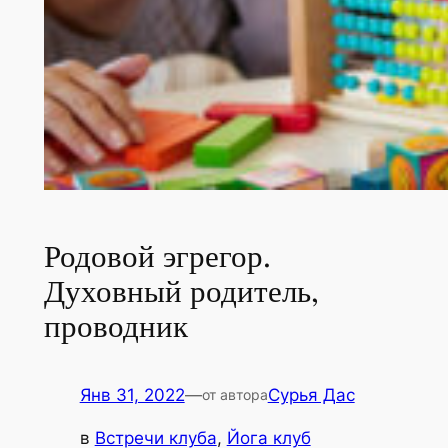
Родовой эгрегор.
Духовный родитель,
проводник
Янв 31, 2022
—
Сурья Дас
от автора
в
Встречи клуба
, 
Йога клуб