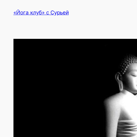
Перейти
«Йога клуб» с Сурьей
к
содержимому