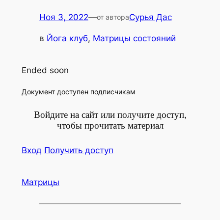
Ноя 3, 2022
—
Сурья Дас
от автора
в
Йога клуб
, 
Матрицы состояний
Ended soon
Доку­мент досту­пен подписчикам
Войдите на сайт или получите доступ,
чтобы прочитать материал
Вход
Полу­чить доступ
Матрицы