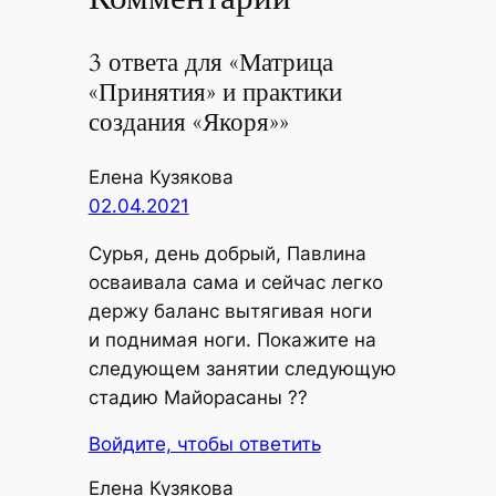
3 ответа для «Матрица
«Принятия» и практики
создания «Якоря»»
Елена Кузякова
02.04.2021
Сурья, день доб­рый, Пав­ли­на
осва­и­ва­ла сама и сей­час лег­ко
дер­жу баланс вытя­ги­вая ноги
и под­ни­мая ноги. Пока­жи­те на
сле­ду­ю­щем заня­тии сле­ду­ю­щую
ста­дию Майорасаны ??
Войдите, чтобы ответить
Елена Кузякова