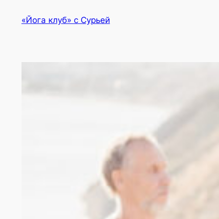
Перейти
«Йога клуб» с Сурьей
к
содержимому