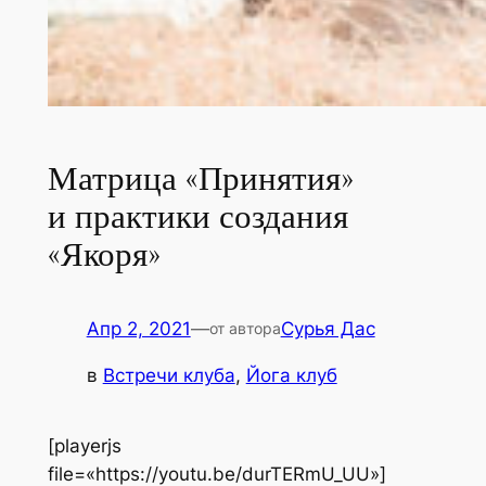
Матрица «Принятия»
и практики создания
«Якоря»
Апр 2, 2021
—
Сурья Дас
от автора
в
Встречи клуба
, 
Йога клуб
[playerjs
file=«https://youtu.be/durTERmU_UU»]