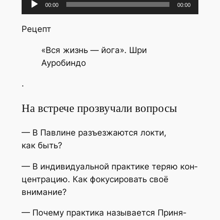
Аудиоплеер
00:00
00:00
Рецепт
«Вся жизнь — йога». Шри
Ауробиндо
.
На встрече прозвучали вопросы
— В Пав­лине разъ­ез­жа­ют­ся лок­ти,
как быть?
— В инди­ви­ду­аль­ной прак­ти­ке теряю кон­
цен­тра­цию. Как фоку­си­ро­вать своё
внимание?
— Поче­му прак­ти­ка назы­ва­ет­ся При­ня­