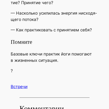
тие? При­ня­тие чего?
— Насколь­ко уси­ли­лась энер­гия нис­хо­дя­
ще­го потока?
— Как прак­ти­ко­вать с при­ня­ти­ем себя?
Помните
Базо­вые клю­чи прак­тик йоги помо­га­ют
в жиз­нен­ных ситуация.
?
Встречи
Комментарии