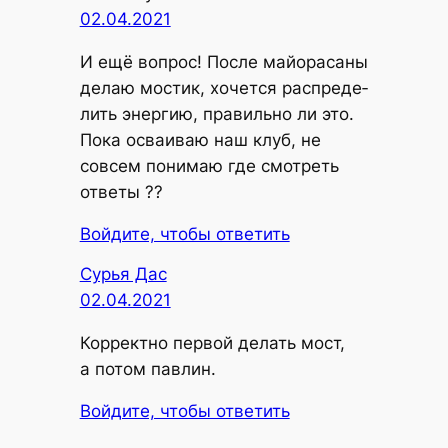
02.04.2021
И ещё вопрос! После май­о­рас­а­ны
делаю мостик, хочет­ся рас­пре­де­
лить энер­гию, пра­виль­но ли это.
Пока осва­и­ваю наш клуб, не
совсем пони­маю где смот­реть
ответы ??
Войдите, чтобы ответить
Сурья Дас
02.04.2021
Кор­рект­но пер­вой делать мост,
а потом павлин.
Войдите, чтобы ответить