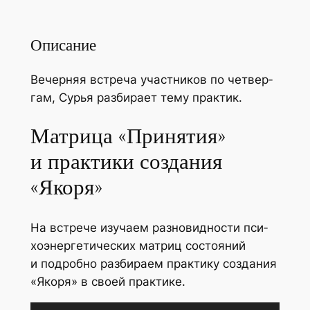
Описание
Вечер­няя встре­ча участ­ни­ков по чет­вер­
гам, Сурья раз­би­ра­ет тему практик.
Матрица «Принятия»
и практики создания
«Якоря»
На встре­че изу­ча­ем раз­но­вид­но­сти пси­
хо­энер­ге­ти­че­ских мат­риц состо­я­ний
и подроб­но раз­би­ра­ем прак­ти­ку созда­ния
«Яко­ря» в сво­ей практике.