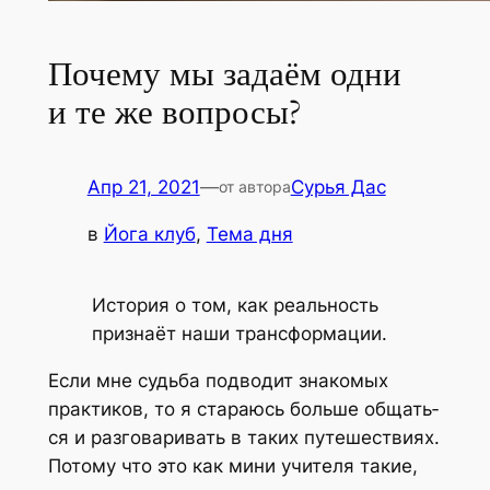
Почему мы задаём одни
и те же вопросы?
Апр 21, 2021
—
Сурья Дас
от автора
в
Йога клуб
, 
Тема дня
Исто­рия о том, как реаль­ность
при­зна­ёт наши трансформации.
Если мне судь­ба под­во­дит зна­ко­мых
прак­ти­ков, то я ста­ра­юсь боль­ше общать­
ся и раз­го­ва­ри­вать в таких путе­ше­стви­ях.
Пото­му что это как мини учи­те­ля такие,