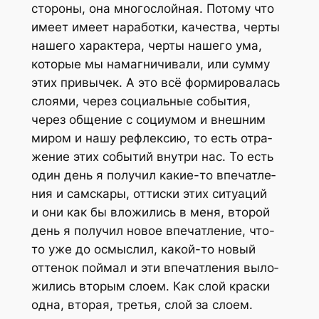
сто­ро­ны, она мно­го­слой­ная. Пото­му что
име­ет име­ет нара­бот­ки, каче­ства, чер­ты
наше­го харак­те­ра, чер­ты наше­го ума,
кото­рые мы намаг­ни­чи­ва­ли, или сум­му
этих при­вы­чек. А это всё фор­ми­ро­ва­лась
сло­я­ми, через соци­аль­ные собы­тия,
через обще­ние с соци­у­мом и внеш­ним
миром и нашу рефлек­сию, то есть отра­
же­ние этих собы­тий внут­ри нас. То есть
один день я полу­чил какие-то впе­чат­ле­
ния и сам­ска­ры, оттис­ки этих ситу­а­ций
и они как бы вло­жи­лись в меня, вто­рой
день я полу­чил новое впе­чат­ле­ние, что-
то уже до осмыс­лил, какой-то новый
отте­нок пой­мал и эти впе­чат­ле­ния выло­
жи­лись вто­рым сло­ем. Как слой крас­ки
одна, вто­рая, тре­тья, слой за слоем.