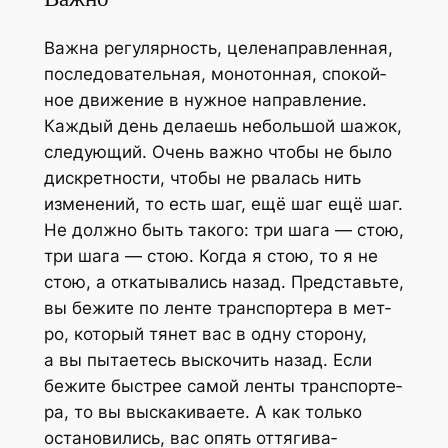
Важ­на регу­ляр­ность, целе­на­прав­лен­ная,
после­до­ва­тель­ная, моно­тон­ная, спо­кой­
ное дви­же­ние в нуж­ное направ­ле­ние.
Каж­дый день дела­ешь неболь­шой шажок,
сле­ду­ю­щий. Очень важ­но что­бы не было
дис­крет­но­сти, что­бы не рва­лась нить
изме­не­ний, то есть шаг, ещё шаг ещё шаг.
Не долж­но быть тако­го: три шага — стою,
три шага — стою. Когда я стою, то я не
стою, а отка­ты­ва­лись назад. Пред­ставь­те,
вы бежи­те по лен­те транс­пор­те­ра в мет­
ро, кото­рый тянет вас в одну сто­ро­ну,
а вы пыта­е­тесь выско­чить назад. Если
бежи­те быст­рее самой лен­ты транс­пор­те­
ра, то вы выска­ки­ва­е­те. А как толь­ко
оста­но­ви­лись, вас опять оття­ги­ва­