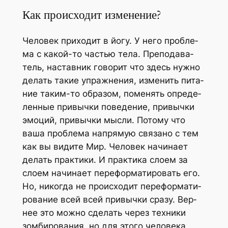
Как происходит изменение?
Чело­век при­хо­дит в йогу. У него про­бле­
ма с какой-то частью тела. Пре­по­да­ва­
тель, настав­ник гово­рит что здесь нуж­но
делать такие упраж­не­ния, изме­нить пита­
ние таким-то обра­зом, поме­нять опре­де­
лен­ные при­выч­ки пове­де­ние, при­выч­ки
эмо­ций, при­выч­ки мыс­ли. Пото­му что
ваша про­бле­ма напря­мую свя­за­но с тем
как вы види­те Мир. Чело­век начи­на­ет
делать прак­ти­ки. И прак­ти­ка сло­ем за
сло­ем начи­на­ет пере­фор­ма­ти­ро­вать его.
Но, нико­гда не про­ис­хо­дит пере­фор­ма­ти­
ро­ва­ние всей всей при­выч­ки сра­зу. Вер­
нее это мож­но сде­лать через тех­ни­ки
зом­би­ро­ва­ния, но для это­го чело­ве­ка