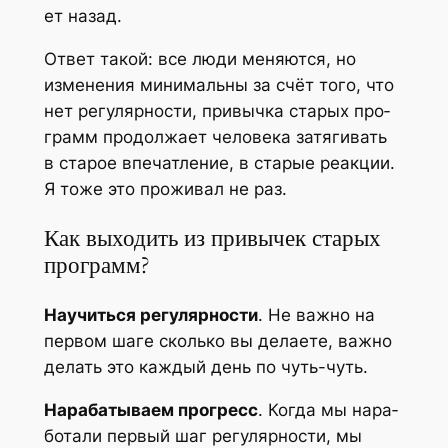
ет назад.
Ответ такой: все люди меня­ют­ся, но
изме­не­ния мини­маль­ны за счёт того, что
нет регу­ляр­но­сти, при­выч­ка ста­рых про­
грамм про­дол­жа­ет чело­ве­ка затя­ги­вать
в ста­рое впе­чат­ле­ние, в ста­рые реак­ции.
Я тоже это про­жи­вал не раз.
Как выходить из привычек старых
программ?
Научить­ся регу­ляр­но­сти
. Не важ­но на
пер­вом шаге сколь­ко вы дела­е­те, важ­но
делать это каж­дый день по чуть-чуть.
Нара­ба­ты­ва­ем про­гресс
. Когда мы нара­
бо­та­ли пер­вый шаг регу­ляр­но­сти, мы