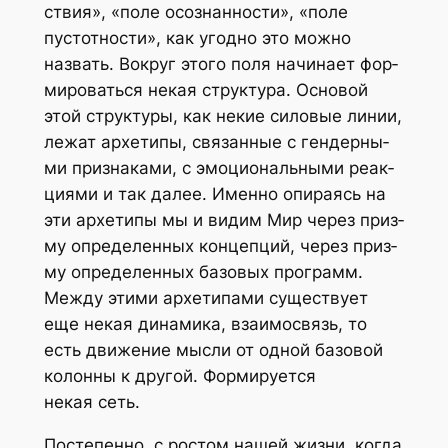
ствия», «поле осо­знан­но­сти», «поле
пустот­но­сти», как угод­но это мож­но
назвать. Вокруг это­го поля начи­на­ет фор­
ми­ро­вать­ся некая струк­ту­ра. Осно­вой
этой струк­ту­ры, как некие сило­вые линии,
лежат архе­ти­пы, свя­зан­ные с ген­дер­ны­
ми при­зна­ка­ми, с эмо­ци­о­наль­ны­ми реак­
ци­я­ми и так далее. Имен­но опи­ра­ясь на
эти архе­ти­пы мы и видим Мир через приз­
му опре­де­лен­ных кон­цеп­ций, через приз­
му опре­де­лен­ных базо­вых про­грамм.
Меж­ду эти­ми архе­ти­па­ми суще­ству­ет
еще некая дина­ми­ка, вза­и­мо­связь, то
есть дви­же­ние мыс­ли от одной базо­вой
колон­ны к дру­гой. Фор­ми­ру­ет­ся
некая сеть.
Посте­пен­но, с ростом нашей жиз­ни, когда