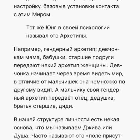
настрой­ку, базо­вые уста­нов­ки кон­так­та
с этим Миром.
Тот же Юнг в сво­ей пси­хо­ло­гии
назы­вал это Архетипы.
Напри­мер, ген­дер­ный архе­тип: дев­чон­
кам мама, бабуш­ки, стар­шие подру­ги
пере­да­ют некий архе­тип жен­щи­ны. Дев­
чон­ка начи­на­ет через вре­мя видеть мир,
в отли­чие от маль­чи­шек она немнож­ко по
дру­го­му видит. А маль­чи­ку свой ген­дер­
ный архе­тип пере­да­ёт отец, дедуш­ка,
бра­тья стар­шие, дяди.
В нашей струк­ту­ре лич­но­сти есть некая
осно­ва, что мы назы­ва­ем Джи­ва или
Душа. Часто назы­ва­ют это «поле при­сут­