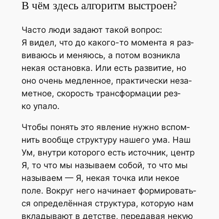
В чём здесь алгоритм выстроен?
Часто люди зада­ют такой вопрос:
Я видел, что до како­го-то момен­та я раз­
ви­ва­юсь и меня­юсь, а потом воз­ник­ла
некая оста­нов­ка. Или есть раз­ви­тие, но
оно очень мед­лен­ное, прак­ти­че­ски неза­
мет­ное, ско­рость транс­фор­ма­ции рез­
ко упало.
Что­бы понять это явле­ние нуж­но вспом­
нить вооб­ще струк­ту­ру наше­го ума. Наш
Ум, внут­ри кото­ро­го есть источ­ник, центр
Я, то что мы назы­ва­ем собой, то что мы
назы­ва­ем — Я, некая точ­ка или некое
поле. Вокруг него начи­на­ет фор­ми­ро­вать­
ся опре­де­лён­ная струк­ту­ра, кото­рую нам
вкла­ды­ва­ют в дет­стве, пере­да­вая некую