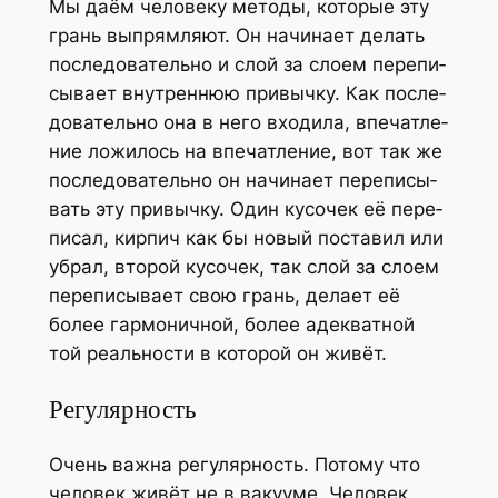
Мы даём чело­ве­ку мето­ды, кото­рые эту
грань выпрям­ля­ют. Он начи­на­ет делать
после­до­ва­тель­но и слой за сло­ем пере­пи­
сы­ва­ет внут­рен­нюю при­выч­ку. Как после­
до­ва­тель­но она в него вхо­ди­ла, впе­чат­ле­
ние ложи­лось на впе­чат­ле­ние, вот так же
после­до­ва­тель­но он начи­на­ет пере­пи­сы­
вать эту при­выч­ку. Один кусо­чек её пере­
пи­сал, кир­пич как бы новый поста­вил или
убрал, вто­рой кусо­чек, так слой за сло­ем
пере­пи­сы­ва­ет свою грань, дела­ет её
более гар­мо­нич­ной, более адек­ват­ной
той реаль­но­сти в кото­рой он живёт.
Регулярность
Очень важ­на регу­ляр­ность. Пото­му что
чело­век живёт не в ваку­у­ме. Чело­век