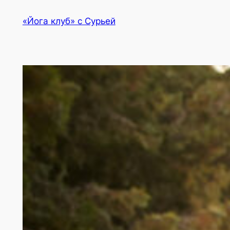
Перейти
«Йога клуб» с Сурьей
к
содержимому