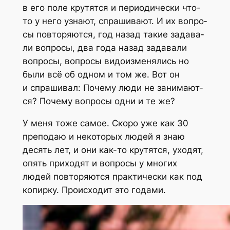
в его поле кру­тят­ся и пери­о­ди­че­ски что-
то у него узна­ют, спра­ши­ва­ют. И их вопро­
сы повто­ря­ют­ся, год назад такие зада­ва­
ли вопро­сы, два года назад зада­ва­ли
вопро­сы, вопро­сы видо­из­ме­ня­лись но
были всё об одном и том же. Вот он
и спра­ши­вал: Поче­му люди не зани­ма­ют­
ся? Поче­му вопро­сы одни и те же?
У меня тоже самое. Ско­ро уже как 30
пре­по­даю и неко­то­рых людей я знаю
десять лет, и они как-то кру­тят­ся, ухо­дят,
опять при­хо­дят и вопро­сы у мно­гих
людей повто­ря­ют­ся прак­ти­че­ски как под
копир­ку. Про­ис­хо­дит это годами.