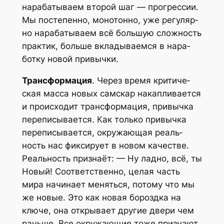
нара­ба­ты­ва­ем вто­рой шаг — про­грес­сии.
Мы посте­пен­но, моно­тон­но, уже регу­ляр­
но нара­ба­ты­ва­ем всё боль­шую слож­ность
прак­тик, боль­ше вкла­ды­ва­ем­ся в нара­
бот­ку новой привычки.
Транс­фор­ма­ция
. Через вре­мя кри­ти­че­
ская мас­са новых сам­скар накап­ли­ва­ет­ся
и про­ис­хо­дит транс­фор­ма­ция, при­выч­ка
пере­пи­сы­ва­ет­ся. Как толь­ко при­выч­ка
пере­пи­сы­ва­ет­ся, окру­жа­ю­щая реаль­
ность нас фик­си­ру­ет в новом каче­стве.
Реаль­ность при­зна­ёт: — Ну лад­но, всё, ты
Новый! Соот­вет­ствен­но, целая часть
мира начи­на­ет менять­ся, пото­му что мы
же новые. Это как новая борозд­ка на
клю­че, она откры­ва­ет дру­гие две­ри чем
рань­ше. Все окру­жа­ю­щие тоже при­зна­ют