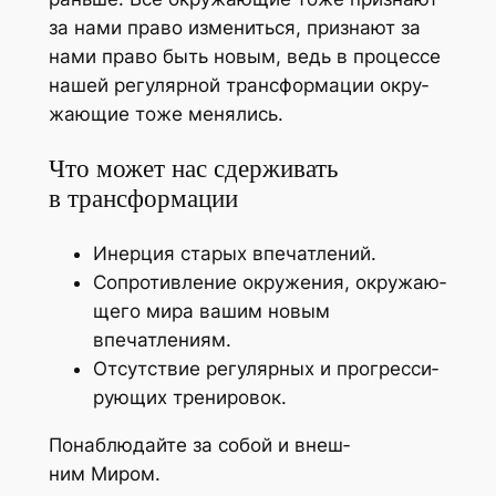
за нами пра­во изме­нить­ся, при­зна­ют за
нами пра­во быть новым, ведь в про­цес­се
нашей регу­ляр­ной транс­фор­ма­ции окру­
жа­ю­щие тоже менялись.
Что может нас сдерживать
в трансформации
Инер­ция ста­рых впечатлений.
Сопро­тив­ле­ние окру­же­ния, окру­жа­ю­
ще­го мира вашим новым
впечатлениям.
Отсут­ствие регу­ляр­ных и про­грес­си­
ру­ю­щих тренировок.
Пона­блю­дай­те за собой и внеш­
ним Миром.