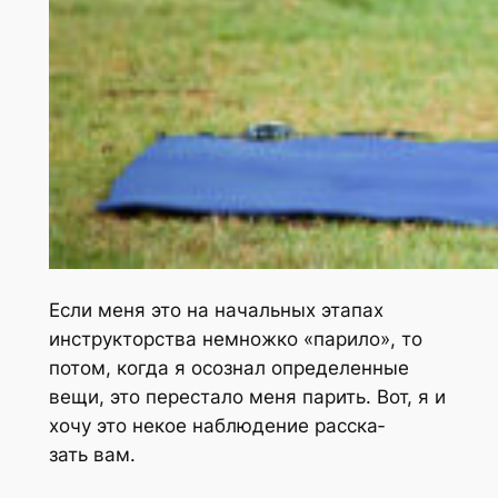
Если меня это на началь­ных эта­пах
инструк­тор­ства немнож­ко «пари­ло», то
потом, когда я осо­знал опре­де­лен­ные
вещи, это пере­ста­ло меня парить. Вот, я и
хочу это некое наблю­де­ние рас­ска­
зать вам.