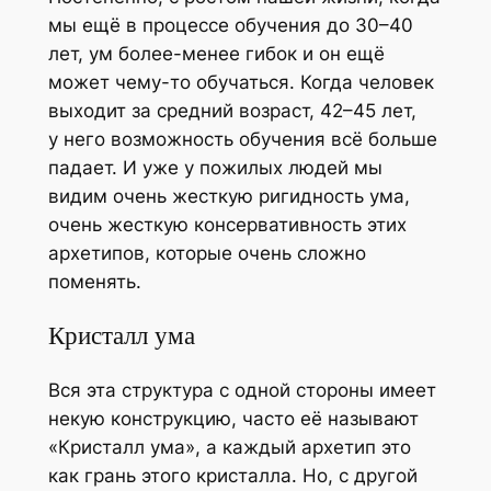
мы ещё в про­цес­се обу­че­ния до 30–40
лет, ум более-менее гибок и он ещё
может чему-то обу­чать­ся. Когда чело­век
выхо­дит за сред­ний воз­раст, 42–45 лет,
у него воз­мож­ность обу­че­ния всё боль­ше
пада­ет. И уже у пожи­лых людей мы
видим очень жест­кую ригид­ность ума,
очень жест­кую кон­сер­ва­тив­ность этих
архе­ти­пов, кото­рые очень слож­но
поменять.
Кристалл ума
Вся эта струк­ту­ра с одной сто­ро­ны име­ет
некую кон­струк­цию, часто её назы­ва­ют
«Кри­сталл ума», а каж­дый архе­тип это
как грань это­го кри­стал­ла. Но, с дру­гой