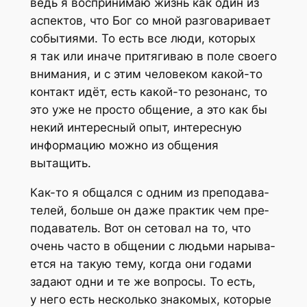
ведь я вос­при­ни­маю жизнь как один из
аспек­тов, что Бог со мной раз­го­ва­ри­ва­ет
собы­ти­я­ми. То есть все люди, кото­рых
я так или ина­че при­тя­ги­ваю в поле сво­е­го
вни­ма­ния, и с этим чело­ве­ком какой-то
кон­такт идёт, есть какой-то резо­нанс, то
это уже не про­сто обще­ние, а это как бы
некий инте­рес­ный опыт, инте­рес­ную
инфор­ма­цию мож­но из обще­ния
вытащить.
Как-то я общал­ся с одним из пре­по­да­ва­
те­лей, боль­ше он даже прак­тик чем пре­
по­да­ва­тель. Вот он сето­вал на то, что
очень часто в обще­нии с людь­ми нары­ва­
ет­ся на такую тему, когда они года­ми
зада­ют одни и те же вопро­сы. То есть,
у него есть несколь­ко зна­ко­мых, кото­рые