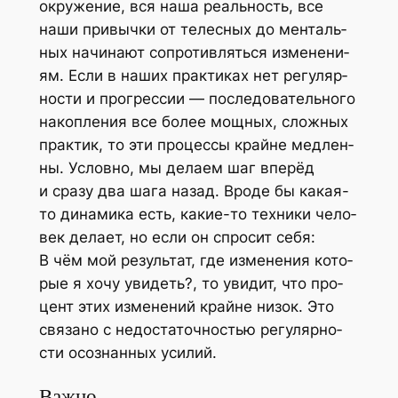
окру­же­ние, вся наша реаль­ность, все
наши при­выч­ки от телес­ных до мен­таль­
ных начи­на­ют сопро­тив­лять­ся изме­не­ни­
ям. Если в наших прак­ти­ках нет регу­ляр­
но­сти и про­грес­сии — после­до­ва­тель­но­го
накоп­ле­ния все более мощ­ных, слож­ных
прак­тик, то эти про­цес­сы крайне мед­лен­
ны. Услов­но, мы дела­ем шаг впе­рёд
и сра­зу два шага назад. Вро­де бы какая-
то дина­ми­ка есть, какие-то тех­ни­ки чело­
век дела­ет, но если он спро­сит себя:
В чём мой резуль­тат, где изме­не­ния кото­
рые я хочу уви­деть?, то уви­дит, что про­
цент этих изме­не­ний крайне низок. Это
свя­за­но с недо­ста­точ­но­стью регу­ляр­но­
сти осо­знан­ных усилий.
Важно