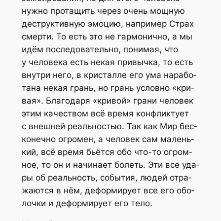
нуж­но про­та­щить через очень мощ­ную
деструк­тив­ную эмо­цию, напри­мер Страх
смер­ти. То есть это не гар­мо­нич­но, а мы
идём после­до­ва­тель­но, пони­мая, что
у чело­ве­ка есть некая при­выч­ка, то есть
внут­ри него, в кри­стал­ле его ума нара­бо­
та­на некая грань, но грань услов­но «кри­
вая». Бла­го­да­ря «кри­вой» гра­ни чело­век
этим каче­ством всё вре­мя кон­флик­ту­ет
с внеш­ней реаль­но­стью. Так как Мир бес­
ко­неч­но огро­мен, а чело­век сам малень­
кий, всё вре­мя бьёт­ся обо что-то огром­
ное, то он и начи­на­ет болеть. Эти все уда­
ры об реаль­ность, собы­тия, людей отра­
жа­ют­ся в нём, дефор­ми­ру­ет все его обо­
лоч­ки и дефор­ми­ру­ет его тело.