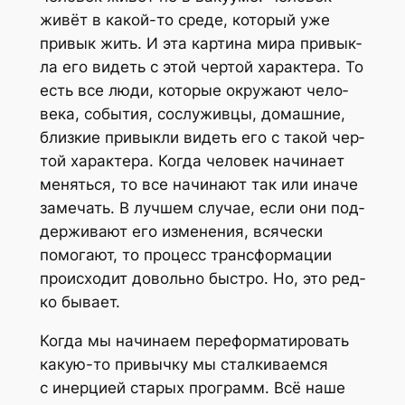
живёт в какой-то сре­де, кото­рый уже
при­вык жить. И эта кар­ти­на мира при­вык­
ла его видеть с этой чер­той харак­те­ра. То
есть все люди, кото­рые окру­жа­ют чело­
ве­ка, собы­тия, сослу­жив­цы, домаш­ние,
близ­кие при­вык­ли видеть его с такой чер­
той харак­те­ра. Когда чело­век начи­на­ет
менять­ся, то все начи­на­ют так или ина­че
заме­чать. В луч­шем слу­чае, если они под­
дер­жи­ва­ют его изме­не­ния, вся­че­ски
помо­га­ют, то про­цесс транс­фор­ма­ции
про­ис­хо­дит доволь­но быст­ро. Но, это ред­
ко бывает.
Когда мы начи­на­ем пере­фор­ма­ти­ро­вать
какую-то при­выч­ку мы стал­ки­ва­ем­ся
с инер­ци­ей ста­рых про­грамм. Всё наше